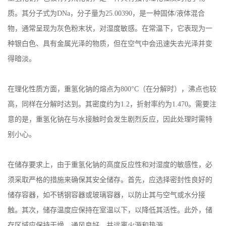
质。其分子式为DNa，分子量为25.00390，是一种固体/液体混合
物，通常呈现为灰色粉末状，对湿度敏感。在常温下，它表现为一
种银白色、具有金属光泽的物质，但在空气中会迅速失去光泽并变
得暗淡。
在理化性质方面，重氢化钠的熔点为800°C（在分解时），沸点也较
高，同样在分解时达到。其密度约为1.2，折射率约为1.470。需要注
意的是，重氢化钠在与水接触时会发生剧烈反应，因此处理时需特
别小心。
在储存要求上，由于重氢化钠的高度反应性和对湿度的敏感性，必
须采取严格的措施来确保其安全储存。首先，应选择密封性良好的
储存容器，如不锈钢容器或玻璃容器，以防止其与空气或水分接
触。其次，储存温度应保持在室温以下，以降低其活性。此外，储
存区域应保持干燥、通风良好，并远离火源和热源。