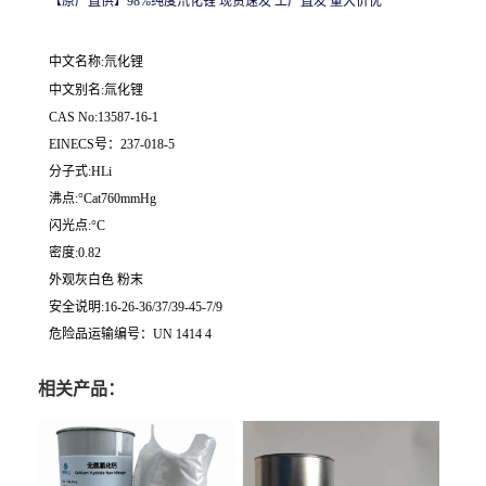
【
原厂直供】98%纯度氘化锂
现货速发
工厂直发 量大价优
中文名称:氘化锂
中文别名:氚化锂
CAS No:13587-16-1
EINECS号：237-018-5
分子式:HLi
沸点:°Cat760mmHg
闪光点:°C
密度:0.82
外观灰白色 粉末
安全说明:16-26-36/37/39-45-7/9
危险品运输编号：UN 1414 4
相关产品：