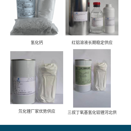
氢化钙
红铝溶液长期稳定供应
氘化锂厂家优势供应
三叔丁氧基氢化铝锂河北供
货商