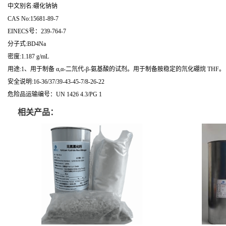
中文别名:硼化钠钠
CAS No:15681-89-7
EINECS号：239-764-7
分子式:BD4Na
密度:1.187 g/mL
用途:1、用于制备 α,α-二氘代-β-氨基酸的试剂。用于制备胺稳定的氘化硼烷 THF。
安全说明:16-36/37/39-43-45-7/8-26-22
危险品运输编号：UN 1426 4.3/PG 1
相关产品：