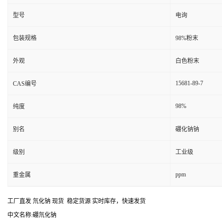
型号
电询
包装规格
98%粉末
外观
白色粉末
15681-89-7
CAS编号
98%
纯度
别名
硼化钠钠
级别
工业级
ppm
重金属
工厂直发 氘化钠 现货 稳定货源 实时库存，快速发货
中文名称:硼氘化钠