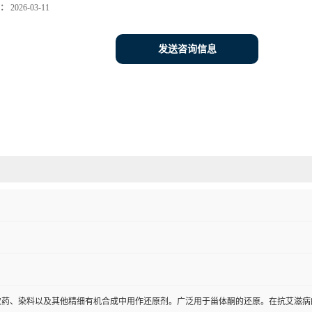
：
2026-03-11
发送咨询信息
农药、染料以及其他精细有机合成中用作还原剂。广泛用于甾体酮的还原。在抗艾滋病