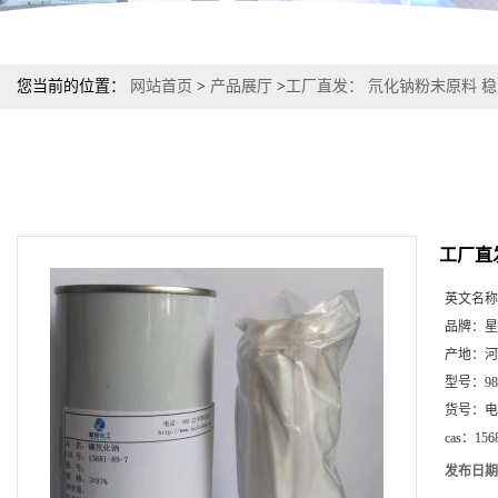
您当前的位置：
网站首页
>
产品展厅
>
工厂直发： 氘化钠粉末原料 
工厂直
英文名称
品牌：
星
产地：
河
型号：
9
货号：
电
cas：
156
发布日期