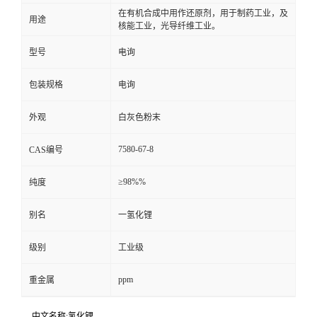
在有机合成中用作还原剂，用于制药工业，及
用途
核能工业，光导纤维工业。
型号
电询
包装规格
电询
外观
白灰色粉末
7580-67-8
CAS编号
≥98%%
纯度
别名
一氢化锂
级别
工业级
ppm
重金属
中文名称:氢化锂