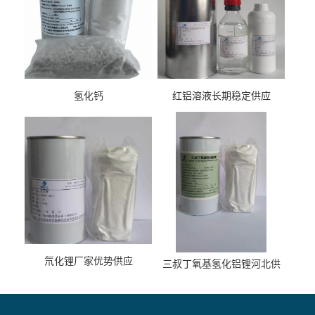
氢化钙
红铝溶液长期稳定供应
氘化锂厂家优势供应
三叔丁氧基氢化铝锂河北供
货商