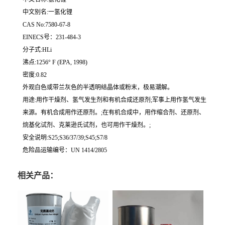
中文别名:一氢化锂
CAS No:7580-67-8
EINECS号：231-484-3
分子式:HLi
沸点:1256° F (EPA, 1998)
密度:0.82
外观白色或带兰灰色的半透明结晶体或粉末，极易潮解。
用途:用作干燥剂、氢气发生剂和有机合成还原剂;军事上用作氢气发生
来源。有机合成用作还原剂。;在有机合成中，用作缩合剂、还原剂、
烷基化试剂、克莱逊氏试剂，也可用作干燥剂。;
安全说明:S25;S36/37/39;S45;S7/8
危险品运输编号：UN 1414/2805
相关产品：