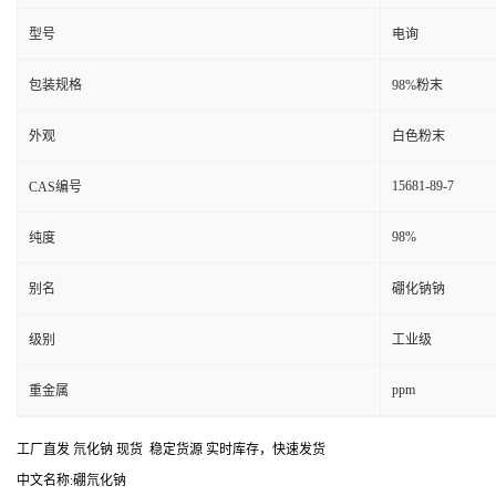
型号
电询
包装规格
98%粉末
外观
白色粉末
15681-89-7
CAS编号
98%
纯度
别名
硼化钠钠
级别
工业级
ppm
重金属
工厂直发 氘化钠 现货 稳定货源 实时库存，快速发货
中文名称:硼氘化钠