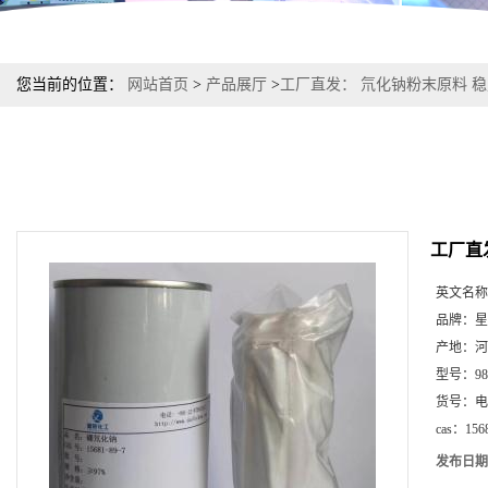
您当前的位置：
网站首页
>
产品展厅
>
工厂直发： 氘化钠粉末原料 
工厂直
英文名称
品牌：
星
产地：
河
型号：
9
货号：
电
cas：
156
发布日期