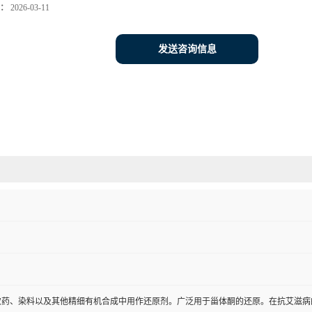
：
2026-03-11
发送咨询信息
农药、染料以及其他精细有机合成中用作还原剂。广泛用于甾体酮的还原。在抗艾滋病