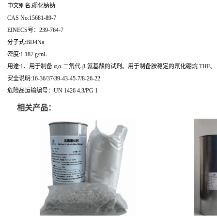
中文别名:硼化钠钠
CAS No:15681-89-7
EINECS号：239-764-7
分子式:BD4Na
密度:1.187 g/mL
用途:1、用于制备 α,α-二氘代-β-氨基酸的试剂。用于制备胺稳定的氘化硼烷 THF。
安全说明:16-36/37/39-43-45-7/8-26-22
危险品运输编号：UN 1426 4.3/PG 1
相关产品：